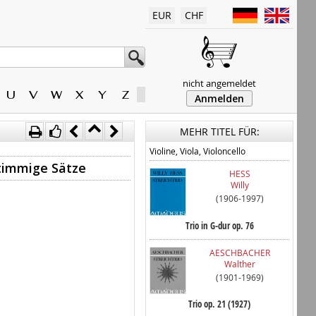
EUR
CHF
nicht angemeldet
U
V
W
X
Y
Z
Anmelden
MEHR TITEL FÜR:
Violine, Viola, Violoncello
stimmige Sätze
HESS
Willy
(1906-1997)
Trio in G-dur op. 76
AESCHBACHER
Walther
(1901-1969)
Trio op. 21 (1927)