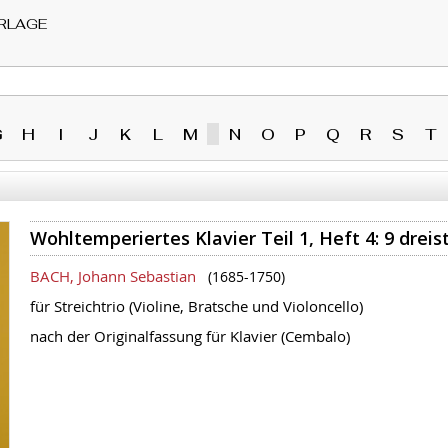
RLAGE
G
H
I
J
K
L
M
N
O
P
Q
R
S
T
Wohltemperiertes Klavier Teil 1, Heft 4: 9 drei
BACH, Johann Sebastian
(1685-1750)
für Streichtrio (Violine, Bratsche und Violoncello)
nach der Originalfassung für Klavier (Cembalo)