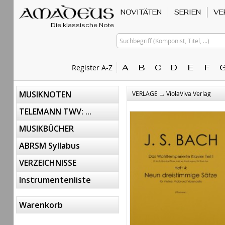
NOVITÄTEN
SERIEN
VE
Die klassische Note
Suchbegriff (Komponist, Titel, ...)
A
B
C
D
E
F
Register A-Z
→
MUSIKNOTEN
VERLAGE
ViolaViva Verlag
TELEMANN TWV: ...
MUSIKBÜCHER
ABRSM Syllabus
VERZEICHNISSE
Instrumentenliste
Warenkorb