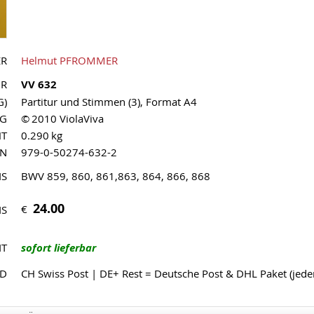
ER
Helmut PFROMMER
NR
VV 632
G)
Partitur und Stimmen (3), Format A4
AG
© 2010 ViolaViva
HT
0.290 kg
MN
979-0-50274-632-2
IS
BWV 859, 860, 861,863, 864, 866, 868
24.00
€
IS
IT
sofort lieferbar
ND
CH Swiss Post | DE+ Rest = Deutsche Post & DHL Paket (jed