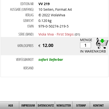
EDITION-NR
VV 219
AUSGABE (UMFANG)
10 Seiten, Format A4
VERLAG
© 2022 ViolaViva
GEWICHT
0.120 kg
ISMN
979-0-50274-219-5
SERIE (BAND)
Viola Viva · First Steps
(01)
MENGE
12.00
KATALOGPREIS
€
IN WARENKORB
VERFÜGBARKEIT
sofort lieferbar
VERSAND
AGB
IMPRESSUM
DATENSCHUTZ
NEWSLETTER
SITEMAP
KONTAKT