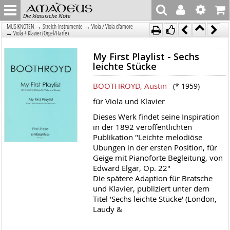
Die klassische Note
→
→
MUSIKNOTEN
Streich-Instrumente
Viola / Viola d'amore
→
Viola + Klavier (Orgel/Harfe)
My First Playlist - Sechs
leichte Stücke
BOOTHROYD, Austin
(* 1959)
für Viola und Klavier
Dieses Werk findet seine Inspiration
in der 1892 veröffentlichten
Publikation "Leichte melodiöse
Übungen in der ersten Position, für
Geige mit Pianoforte Begleitung, von
Edward Elgar, Op. 22"
Die spätere Adaption für Bratsche
und Klavier, publiziert unter dem
Titel 'Sechs leichte Stücke' (London,
Laudy &