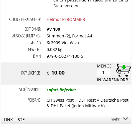
Suite vereint.
AUTOR / HERAUSGEBER
Helmut PFROMMER
EDITION-NR
VV 100
AUSGABE (UMFANG)
Stimmen (2), Format A4
VERLAG
© 2009 ViolaViva
GEWICHT
0.082 kg
ISMN
979-0-50274-100-6
MENGE
10.00
KATALOGPREIS
€
IN WARENKORB
VERFÜGBARKEIT
sofort lieferbar
VERSAND
CH Swiss Post | DE+ Rest = Deutsche Post
& DHL Paket (jeden Mittwoch)
LINK-LISTE
mehr...