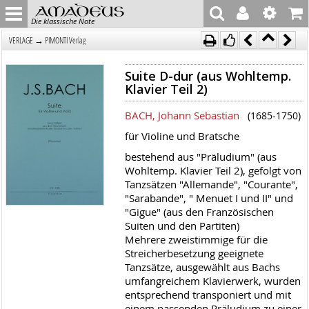
Die klassische Note
→
VERLAGE
PIMONTI Verlag
Suite D-dur (aus Wohltemp.
Klavier Teil 2)
BACH, Johann Sebastian
(1685-1750)
für Violine und Bratsche
bestehend aus "Präludium" (aus
Wohltemp. Klavier Teil 2), gefolgt von
Tanzsätzen "Allemande", "Courante",
"Sarabande", " Menuet I und II" und
"Gigue" (aus den Französischen
Suiten und den Partiten)
Mehrere zweistimmige für die
Streicherbesetzung geeignete
Tanzsätze, ausgewählt aus Bachs
umfangreichem Klavierwerk, wurden
entsprechend transponiert und mit
einem passenden Präludium zu einer