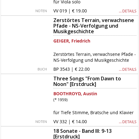
für Viola solo
VV 019 | € 19.00
… DETAILS
NOTEN
Zerstörtes Terrain, verwachsene
Pfade - NS-Verfolgung und
Musikgeschichte
GEIGER, Friedrich
Zerstörtes Terrain, verwachsene Pfade -
NS-Verfolgung und Musikgeschichte
BP 3543 | € 22.00
… DETAILS
BUCH
Three Songs "From Dawn to
Noon" [Erstdruck]
BOOTHROYD, Austin
(* 1959)
für Tiefe Stimme, Bratsche und Klavier
VV 332 | € 14.00
… DETAILS
NOTEN
18 Sonate - Band III: 9-13
[Erstdruck]