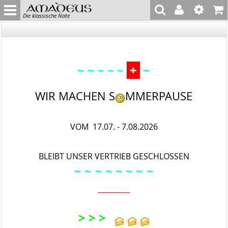
Die klassische Note
~ ~
+
~
~ ~ ~
WIR MACHEN S
MMERPAUSE
VOM 17.07. - 7.08.2026
BLEIBT UNSER VERTRIEB GESCHLOSSEN
~ ~
~ ~ ~
~ ~
~
_________
> > >