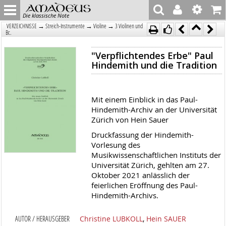
Die klassische Note
→
→
→
VERZEICHNISSE
Streich-Instrumente
Violine
3 Violinen und
Bc.
"Verpflichtendes Erbe" Paul
Hindemith und die Tradition
Mit einem Einblick in das Paul-
Hindemith-Archiv an der Universität
Zürich von Hein Sauer
Druckfassung der Hindemith-
Vorlesung des
Musikwissenschaftlichen Instituts der
Universität Zürich, gehlten am 27.
Oktober 2021 anlässlich der
feierlichen Eröffnung des Paul-
Hindemith-Archivs.
AUTOR / HERAUSGEBER
Christine LUBKOLL
,
Hein SAUER