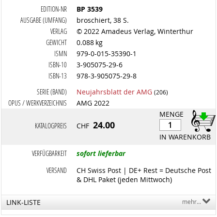
EDITION-NR
BP 3539
AUSGABE (UMFANG)
broschiert, 38 S.
VERLAG
© 2022 Amadeus Verlag, Winterthur
GEWICHT
0.088 kg
ISMN
979-0-015-35390-1
ISBN-10
3-905075-29-6
ISBN-13
978-3-905075-29-8
SERIE (BAND)
Neujahrsblatt der AMG
(206)
OPUS / WERKVERZEICHNIS
AMG 2022
MENGE
24.00
KATALOGPREIS
CHF
IN WARENKORB
VERFÜGBARKEIT
sofort lieferbar
VERSAND
CH Swiss Post | DE+ Rest = Deutsche Post
& DHL Paket (jeden Mittwoch)
LINK-LISTE
mehr...