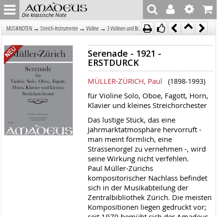
Die klassische Note
→
→
→
MUSIKNOTEN
Streich-Instrumente
Violine
3 Violinen und Bc.
Serenade - 1921 -
ERSTDURCK
MÜLLER-ZÜRICH, Paul
(1898-1993)
für Violine Solo, Oboe, Fagott, Horn,
Klavier und kleines Streichorchester
Das lustige Stück, das eine
Jahrmarktatmosphäre hervorruft -
man meint förmlich, eine
Strassenorgel zu vernehmen -, wird
seine Wirkung nicht verfehlen.
Paul Müller-Zürichs
kompositorischer Nachlass befindet
sich in der Musikabteilung der
Zentralbibliothek Zürich. Die meisten
Kompositionen liegen gedruckt vor;
seit 1979 bemüht sich der Amadeus