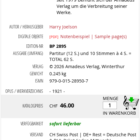
Verlag um die Verbreitung seiner
Werke.
AUTOR / HERAUSGEBER
Harry Joelson
DIGITALE OBJEKTE
Notenbeispiel | Sample page(s)
[PDF]
EDITION-NR
BP 2895
AUSGABE (UMFANG)
Partitur (12 S.) und 10 Stimmen à 4 S. =
TOTAL 62 S.
VERLAG
© 2026 Amadeus Verlag, Winterthur
GEWICHT
0.245 kg
ISMN
979-0-015-28950-7
OPUS / WERKVERZEICHNIS
- 1921 -
MENGE
46.00
KATALOGPREIS
CHF
IN WARENKORB
VERFÜGBARKEIT
sofort lieferbar
VERSAND
CH Swiss Post | DE+ Rest = Deutsche Post