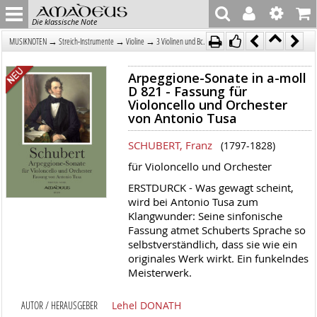
Die klassische Note
→
→
→
MUSIKNOTEN
Streich-Instrumente
Violine
3 Violinen und Bc.
Arpeggione-Sonate in a-moll
D 821 - Fassung für
Violoncello und Orchester
von Antonio Tusa
SCHUBERT, Franz
(1797-1828)
für Violoncello und Orchester
ERSTDURCK - Was gewagt scheint,
wird bei Antonio Tusa zum
Klangwunder: Seine sinfonische
Fassung atmet Schuberts Sprache so
selbstverständlich, dass sie wie ein
originales Werk wirkt. Ein funkelndes
Meisterwerk.
AUTOR / HERAUSGEBER
Lehel DONATH