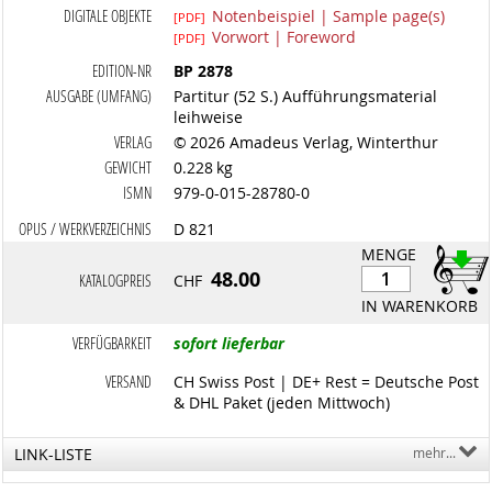
DIGITALE OBJEKTE
Notenbeispiel | Sample page(s)
[PDF]
Vorwort | Foreword
[PDF]
EDITION-NR
BP 2878
AUSGABE (UMFANG)
Partitur (52 S.) Aufführungsmaterial
leihweise
VERLAG
© 2026 Amadeus Verlag, Winterthur
GEWICHT
0.228 kg
ISMN
979-0-015-28780-0
OPUS / WERKVERZEICHNIS
D 821
MENGE
48.00
KATALOGPREIS
CHF
IN WARENKORB
VERFÜGBARKEIT
sofort lieferbar
VERSAND
CH Swiss Post | DE+ Rest = Deutsche Post
& DHL Paket (jeden Mittwoch)
LINK-LISTE
mehr...