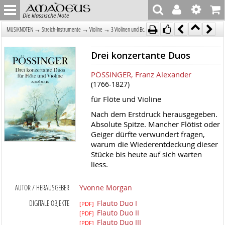
Die klassische Note
→
→
→
MUSIKNOTEN
Streich-Instrumente
Violine
3 Violinen und Bc.
Drei konzertante Duos
PÖSSINGER, Franz Alexander
(1766-1827)
für Flöte und Violine
Nach dem Erstdruck herausgegeben.
Absolute Spitze. Mancher Flötist oder
Geiger dürfte verwundert fragen,
warum die Wiederentdeckung dieser
Stücke bis heute auf sich warten
liess.
AUTOR / HERAUSGEBER
Yvonne Morgan
DIGITALE OBJEKTE
Flauto Duo I
[PDF]
Flauto Duo II
[PDF]
Flauto Duo III
[PDF]