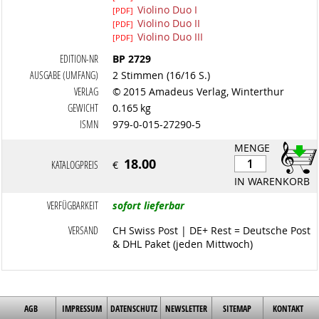
Violino Duo I
[PDF]
Violino Duo II
[PDF]
Violino Duo III
[PDF]
EDITION-NR
BP 2729
AUSGABE (UMFANG)
2 Stimmen (16/16 S.)
VERLAG
© 2015 Amadeus Verlag, Winterthur
GEWICHT
0.165 kg
ISMN
979-0-015-27290-5
MENGE
18.00
KATALOGPREIS
€
IN WARENKORB
VERFÜGBARKEIT
sofort lieferbar
VERSAND
CH Swiss Post | DE+ Rest = Deutsche Post
& DHL Paket (jeden Mittwoch)
AGB
IMPRESSUM
DATENSCHUTZ
NEWSLETTER
SITEMAP
KONTAKT