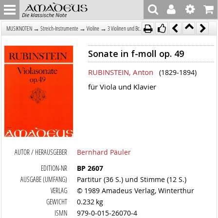
Die klassische Note
→
→
→
MUSIKNOTEN
Streich-Instrumente
Violine
3 Violinen und Bc.
Sonate in f-moll op. 49
RUBINSTEIN, Anton
(1829-1894)
für Viola und Klavier
AUTOR / HERAUSGEBER
Bernhard Päuler
EDITION-NR
BP 2607
AUSGABE (UMFANG)
Partitur (36 S.) und Stimme (12 S.)
VERLAG
© 1989 Amadeus Verlag, Winterthur
GEWICHT
0.232 kg
ISMN
979-0-015-26070-4