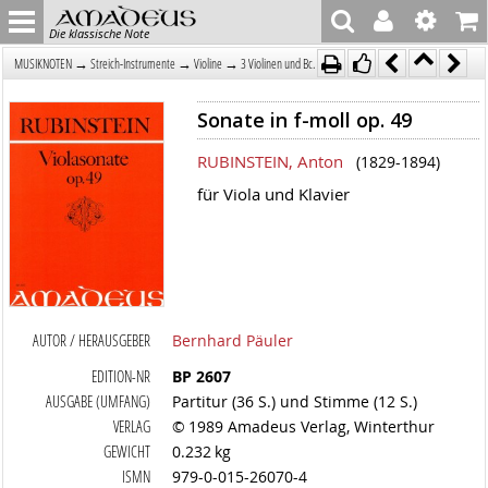
Die klassische Note
→
→
→
MUSIKNOTEN
Streich-Instrumente
Violine
3 Violinen und Bc.
Sonate in f-moll op. 49
RUBINSTEIN, Anton
(1829-1894)
für Viola und Klavier
AUTOR / HERAUSGEBER
Bernhard Päuler
EDITION-NR
BP 2607
AUSGABE (UMFANG)
Partitur (36 S.) und Stimme (12 S.)
VERLAG
© 1989 Amadeus Verlag, Winterthur
GEWICHT
0.232 kg
ISMN
979-0-015-26070-4