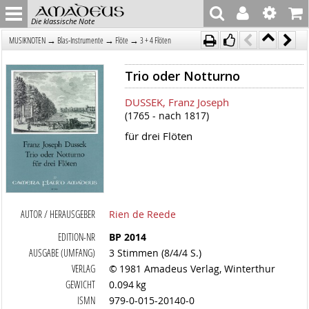
Die klassische Note
→
→
→
MUSIKNOTEN
Blas-Instrumente
Flöte
3 + 4 Flöten
Trio oder Notturno
DUSSEK, Franz Joseph
(1765 - nach 1817)
für drei Flöten
AUTOR / HERAUSGEBER
Rien de Reede
EDITION-NR
BP 2014
AUSGABE (UMFANG)
3 Stimmen (8/4/4 S.)
VERLAG
© 1981 Amadeus Verlag, Winterthur
GEWICHT
0.094 kg
ISMN
979-0-015-20140-0