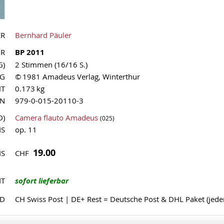
ER
Bernhard Päuler
NR
BP 2011
G)
2 Stimmen (16/16 S.)
AG
© 1981 Amadeus Verlag, Winterthur
HT
0.173 kg
MN
979-0-015-20110-3
D)
Camera flauto Amadeus
(025)
IS
op. 11
19.00
CHF
IS
IT
sofort lieferbar
ND
CH Swiss Post | DE+ Rest = Deutsche Post & DHL Paket (jed