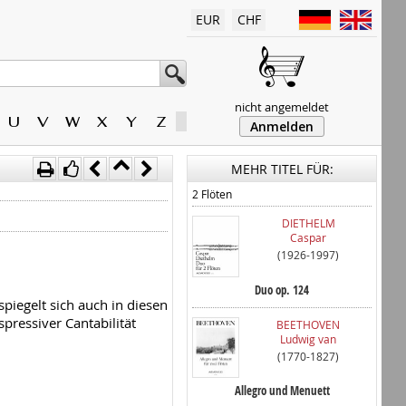
EUR
CHF
nicht angemeldet
U
V
W
X
Y
Z
Anmelden
MEHR TITEL FÜR:
2 Flöten
DIETHELM
Caspar
(1926-1997)
Duo op. 124
piegelt sich auch in diesen
pressiver Cantabilität
BEETHOVEN
Ludwig van
(1770-1827)
Allegro und Menuett