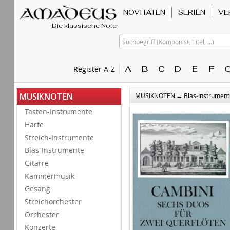
NOVITÄTEN
SERIEN
VE
Die klassische Note
Suchbegriff (Komponist, Titel, ...)
A
B
C
D
E
F
Register A-Z
→
MUSIKNOTEN
MUSIKNOTEN
Blas-Instrument
Tasten-Instrumente
Harfe
Streich-Instrumente
Blas-Instrumente
Gitarre
Kammermusik
Gesang
Streichorchester
Orchester
Konzerte