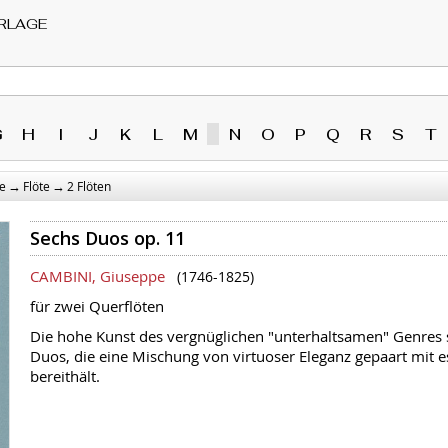
RLAGE
G
H
I
J
K
L
M
N
O
P
Q
R
S
T
→
→
e
Flöte
2 Flöten
Sechs Duos op. 11
CAMBINI, Giuseppe
(1746-1825)
für zwei Querflöten
Die hohe Kunst des vergnüglichen "unterhaltsamen" Genres s
Duos, die eine Mischung von virtuoser Eleganz gepaart mit es
bereithält.