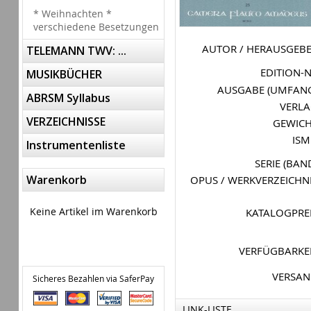
* Weihnachten *
verschiedene Besetzungen
AUTOR / HERAUSGEB
TELEMANN TWV: ...
EDITION-
MUSIKBÜCHER
AUSGABE (UMFAN
ABRSM Syllabus
VERL
VERZEICHNISSE
GEWIC
IS
Instrumentenliste
SERIE (BAN
Warenkorb
OPUS / WERKVERZEICHN
Keine Artikel im Warenkorb
KATALOGPRE
VERFÜGBARKE
VERSA
Sicheres Bezahlen via SaferPay
LINK-LISTE