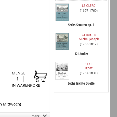
LE CLERC
(1697-1760)
Sechs Sonaten op. 1
GEBAUER
Michel Joseph
(1763-1812)
12 Ländler
PLEYEL
Ignaz
MENGE
(1757-1831)
Sechs leichte Duette
IN WARENKORB
en Mittwoch)
mehr...