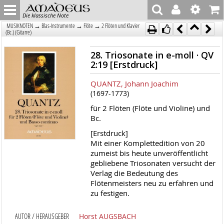
Die klassische Note
→
→
→
MUSIKNOTEN
Blas-Instrumente
Flöte
2 Flöten und Klavier
(Bc.) (Gitarre)
28. Triosonate in e-moll · QV
2:19 [Erstdruck]
QUANTZ, Johann Joachim
(1697-1773)
für 2 Flöten (Flöte und Violine) und
Bc.
[Erstdruck]
Mit einer Komplettedition von 20
zumeist bis heute unveröffentlicht
gebliebene Triosonaten versucht der
Verlag die Bedeutung des
Flötenmeisters neu zu erfahren und
zu festigen.
AUTOR / HERAUSGEBER
Horst AUGSBACH