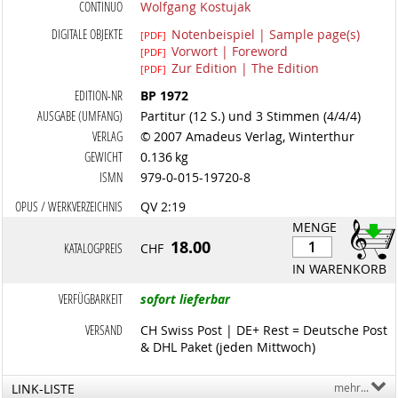
CONTINUO
Wolfgang Kostujak
DIGITALE OBJEKTE
Notenbeispiel | Sample page(s)
[PDF]
Vorwort | Foreword
[PDF]
Zur Edition | The Edition
[PDF]
EDITION-NR
BP 1972
AUSGABE (UMFANG)
Partitur (12 S.) und 3 Stimmen (4/4/4)
VERLAG
© 2007 Amadeus Verlag, Winterthur
GEWICHT
0.136 kg
ISMN
979-0-015-19720-8
OPUS / WERKVERZEICHNIS
QV 2:19
MENGE
18.00
KATALOGPREIS
CHF
IN WARENKORB
VERFÜGBARKEIT
sofort lieferbar
VERSAND
CH Swiss Post | DE+ Rest = Deutsche Post
& DHL Paket (jeden Mittwoch)
LINK-LISTE
mehr...