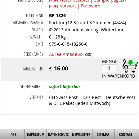
[PDF]
Vorwort | Foreword
[PDF]
EDITION-NR
BP 1826
AUSGABE (UMFANG)
Partitur (12 S.) und 3 Stimmen (4/4/4)
VERLAG
© 2013 Amadeus Verlag, Winterthur
GEWICHT
0.128 kg
ISMN
979-0-015-18260-0
SERIE (BAND)
Aurea Amadeus
(330)
MENGE
16.00
KATALOGPREIS
€
IN WARENKORB
VERFÜGBARKEIT
sofort lieferbar
VERSAND
CH Swiss Post | DE+ Rest = Deutsche Post
& DHL Paket (jeden Mittwoch)
AGB
IMPRESSUM
DATENSCHUTZ
NEWSLETTER
SITEMAP
KONTAKT