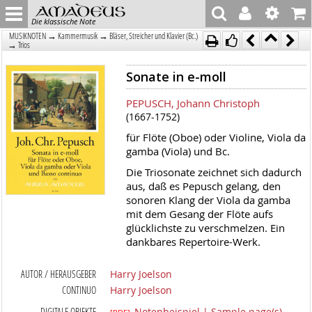
Die klassische Note
→
→
MUSIKNOTEN
Kammermusik
Bläser, Streicher und Klavier (Bc.)
→
Trios
Sonate in e-moll
PEPUSCH, Johann Christoph
(1667-1752)
für Flöte (Oboe) oder Violine, Viola da
gamba (Viola) und Bc.
Die Triosonate zeichnet sich dadurch
aus, daß es Pepusch gelang, den
sonoren Klang der Viola da gamba
mit dem Gesang der Flöte aufs
glücklichste zu verschmelzen. Ein
dankbares Repertoire-Werk.
AUTOR / HERAUSGEBER
Harry Joelson
CONTINUO
Harry Joelson
DIGITALE OBJEKTE
Notenbeispiel | Sample page(s)