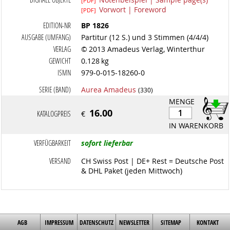
[PDF]
Vorwort | Foreword
[PDF]
EDITION-NR
BP 1826
AUSGABE (UMFANG)
Partitur (12 S.) und 3 Stimmen (4/4/4)
VERLAG
© 2013 Amadeus Verlag, Winterthur
GEWICHT
0.128 kg
ISMN
979-0-015-18260-0
SERIE (BAND)
Aurea Amadeus
(330)
MENGE
16.00
KATALOGPREIS
€
IN WARENKORB
VERFÜGBARKEIT
sofort lieferbar
VERSAND
CH Swiss Post | DE+ Rest = Deutsche Post
& DHL Paket (jeden Mittwoch)
AGB
IMPRESSUM
DATENSCHUTZ
NEWSLETTER
SITEMAP
KONTAKT