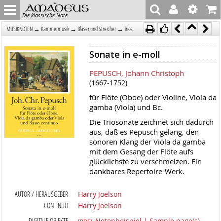
Die klassische Note
→
→
→
MUSIKNOTEN
Kammermusik
Bläser und Streicher
Trios
Sonate in e-moll
PEPUSCH, Johann Christoph
(1667-1752)
für Flöte (Oboe) oder Violine, Viola da
gamba (Viola) und Bc.
Die Triosonate zeichnet sich dadurch
aus, daß es Pepusch gelang, den
sonoren Klang der Viola da gamba
mit dem Gesang der Flöte aufs
glücklichste zu verschmelzen. Ein
dankbares Repertoire-Werk.
AUTOR / HERAUSGEBER
Harry Joelson
CONTINUO
Harry Joelson
DIGITALE OBJEKTE
Notenbeispiel | Sample page(s)