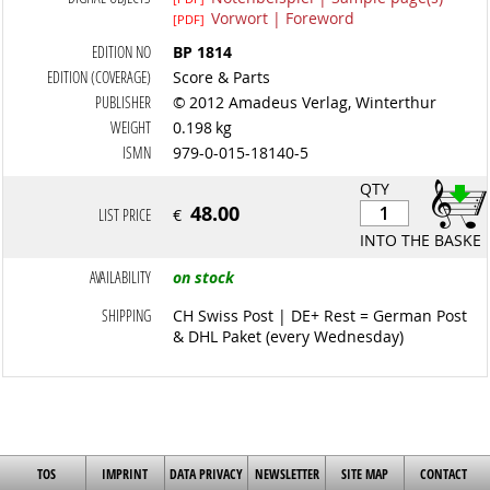
Vorwort | Foreword
[PDF]
EDITION NO
BP 1814
EDITION (COVERAGE)
Score & Parts
PUBLISHER
© 2012 Amadeus Verlag, Winterthur
WEIGHT
0.198 kg
ISMN
979-0-015-18140-5
QTY
48.00
LIST PRICE
€
INTO THE BASKET
AVAILABILITY
on stock
SHIPPING
CH Swiss Post | DE+ Rest = German Post
& DHL Paket (every Wednesday)
TOS
IMPRINT
DATA PRIVACY
NEWSLETTER
SITE MAP
CONTACT