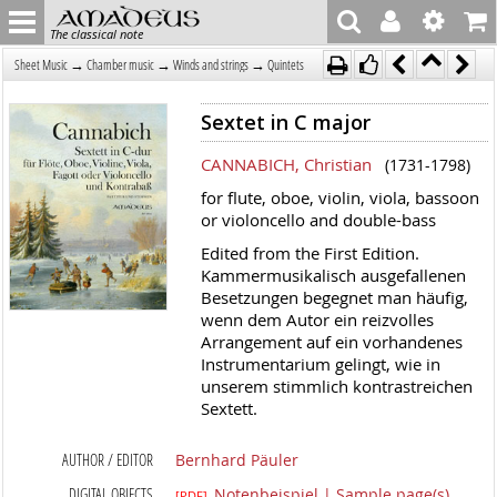
The classical note
→
→
→
Sheet Music
Chamber music
Winds and strings
Quintets
Sextet in C major
CANNABICH, Christian
(1731-1798)
for flute, oboe, violin, viola, bassoon
or violoncello and double-bass
Edited from the First Edition.
Kammermusikalisch ausgefallenen
Besetzungen begegnet man häufig,
wenn dem Autor ein reizvolles
Arrangement auf ein vorhandenes
Instrumentarium gelingt, wie in
unserem stimmlich kontrastreichen
Sextett.
AUTHOR / EDITOR
Bernhard Päuler
DIGITAL OBJECTS
Notenbeispiel | Sample page(s)
[PDF]