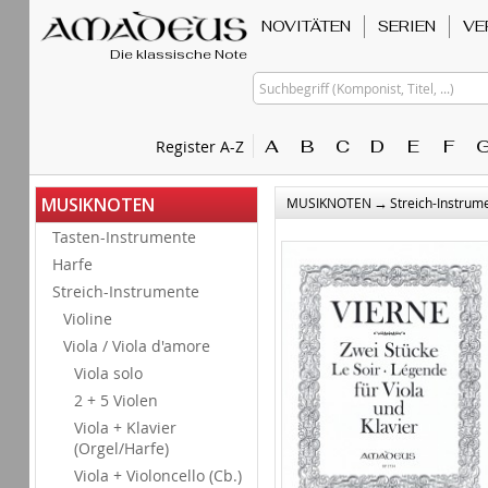
NOVITÄTEN
SERIEN
VE
Die klassische Note
Suchbegriff (Komponist, Titel, ...)
A
B
C
D
E
F
Register A-Z
→
MUSIKNOTEN
MUSIKNOTEN
Streich-Instrum
Tasten-Instrumente
Harfe
Streich-Instrumente
Violine
Viola / Viola d'amore
Viola solo
2 + 5 Violen
Viola + Klavier
(Orgel/Harfe)
Viola + Violoncello (Cb.)