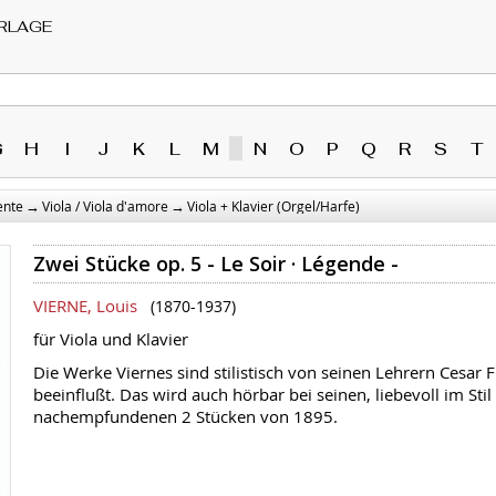
RLAGE
G
H
I
J
K
L
M
N
O
P
Q
R
S
T
→
→
ente
Viola / Viola d'amore
Viola + Klavier (Orgel/Harfe)
Zwei Stücke op. 5 - Le Soir · Légende -
VIERNE, Louis
(1870-1937)
für Viola und Klavier
Die Werke Viernes sind stilistisch von seinen Lehrern Cesar 
beeinflußt. Das wird auch hörbar bei seinen, liebevoll im St
nachempfundenen 2 Stücken von 1895.