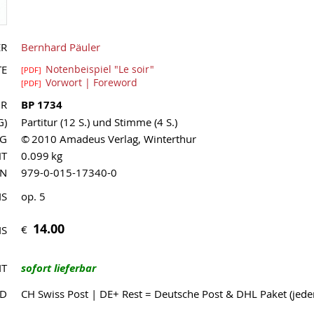
ER
Bernhard Päuler
TE
Notenbeispiel "Le soir"
[PDF]
Vorwort | Foreword
[PDF]
NR
BP 1734
G)
Partitur (12 S.) und Stimme (4 S.)
AG
© 2010 Amadeus Verlag, Winterthur
HT
0.099 kg
MN
979-0-015-17340-0
IS
op. 5
14.00
€
IS
IT
sofort lieferbar
ND
CH Swiss Post | DE+ Rest = Deutsche Post & DHL Paket (jed