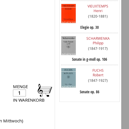
VIEUXTEMPS
Henri
(1820-1881)
Elegie op. 30
SCHARWENKA
Philipp
(1847-1917)
Sonate in g-moll op. 106
FUCHS
Robert
(1847-1927)
MENGE
Sonate op. 86
IN WARENKORB
en Mittwoch)