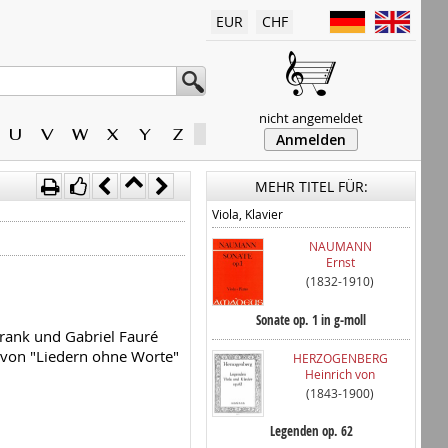
EUR
CHF
nicht angemeldet
U
V
W
X
Y
Z
Anmelden
MEHR TITEL FÜR:
Viola, Klavier
NAUMANN
Ernst
(1832-1910)
Sonate op. 1 in g-moll
Frank und Gabriel Fauré
il von "Liedern ohne Worte"
HERZOGENBERG
Heinrich von
(1843-1900)
Legenden op. 62