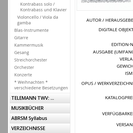
Kontrabass solo /
Kontrabass und Klavier
Violoncello / Viola da
AUTOR / HERAUSGEB
gamba
DIGITALE OBJEK
Blas-Instrumente
Gitarre
EDITION-
Kammermusik
AUSGABE (UMFAN
Gesang
VERL
Streichorchester
GEWIC
Orchester
IS
Konzerte
* Weihnachten *
OPUS / WERKVERZEICHN
verschiedene Besetzungen
KATALOGPRE
TELEMANN TWV: ...
MUSIKBÜCHER
VERFÜGBARKE
ABRSM Syllabus
VERSA
VERZEICHNISSE