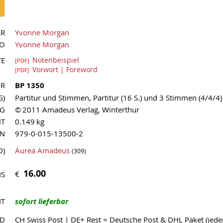
ER
Yvonne Morgan
UO
Yvonne Morgan
TE
Notenbeispiel
[PDF]
Vorwort | Foreword
[PDF]
NR
BP 1350
G)
Partitur und Stimmen, Partitur (16 S.) und 3 Stimmen (4/4/4)
AG
© 2011 Amadeus Verlag, Winterthur
HT
0.149 kg
MN
979-0-015-13500-2
D)
Aurea Amadeus
(309)
16.00
€
IS
IT
sofort lieferbar
ND
CH Swiss Post | DE+ Rest = Deutsche Post & DHL Paket (jed