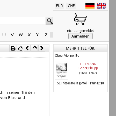
EUR
CHF
nicht angemeldet
U
V
W
X
Y
Z
Anmelden
MEHR TITEL FÜR:
Oboe, Violine, Bc
TELEMANN
Georg Philipp
(1681-1767)
56.Triosonate in g-moll · TWV 42:g8
h in seinen Trii den
von Blas- und