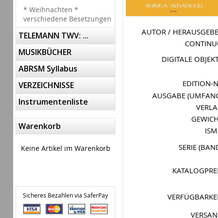
* Weihnachten *
verschiedene Besetzungen
AUTOR / HERAUSGEB
TELEMANN TWV: ...
CONTIN
MUSIKBÜCHER
DIGITALE OBJEK
ABRSM Syllabus
EDITION-
VERZEICHNISSE
AUSGABE (UMFAN
Instrumentenliste
VERL
GEWIC
Warenkorb
IS
SERIE (BAN
Keine Artikel im Warenkorb
KATALOGPRE
Sicheres Bezahlen via SaferPay
VERFÜGBARKE
VERSA