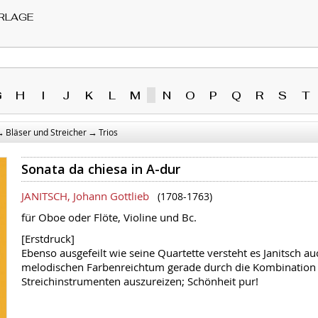
RLAGE
G
H
I
J
K
L
M
N
O
P
Q
R
S
T
→
→
Bläser und Streicher
Trios
Sonata da chiesa in A-dur
JANITSCH, Johann Gottlieb
(1708-1763)
für Oboe oder Flöte, Violine und Bc.
[Erstdruck]
Ebenso ausgefeilt wie seine Quartette versteht es Janitsch auc
melodischen Farbenreichtum gerade durch die Kombination 
Streichinstrumenten auszureizen; Schönheit pur!