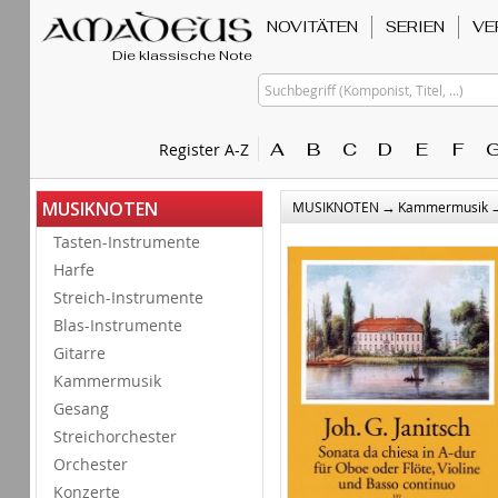
NOVITÄTEN
SERIEN
VE
Die klassische Note
Suchbegriff (Komponist, Titel, ...)
A
B
C
D
E
F
Register A-Z
→
MUSIKNOTEN
MUSIKNOTEN
Kammermusik
Tasten-Instrumente
Harfe
Streich-Instrumente
Blas-Instrumente
Gitarre
Kammermusik
Gesang
Streichorchester
Orchester
Konzerte