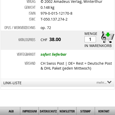
VERLAG
© 2002 Amadeus Verlag, Winterthur
GEWICHT
0.148 kg
ISMN
979-0-015-12170-8
ISWC
T-050.137.274-2
OPUS / WERKVERZEICHNIS
op. 72
MENGE
38.00
KATALOGPREIS
CHF
IN WARENKORB
VERFÜGBARKEIT
sofort lieferbar
VERSAND
CH Swiss Post | DE+ Rest = Deutsche Post
& DHL Paket (jeden Mittwoch)
LINK-LISTE
mehr...
AGB
IMPRESSUM
DATENSCHUTZ
NEWSLETTER
SITEMAP
KONTAKT