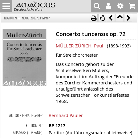
Die klassische Note
→
NOVITÄTEN
NOVA · 2002/03 Winter
Concerto turicensis op. 72
MÜLLER-ZÜRICH, Paul
(1898-1993)
für Streichorchester
Das Concerto gehört zu den
Schlüsselwerken Müllers,
komponiert im Auftrag der "Freunde
des Zürcher Kammerorchesters und
uraufgeführt anlässlich des
Schweizerischen Tonkünstlerfestes
1968.
AUTOR / HERAUSGEBER
Bernhard Päuler
EDITION-NR
BP 1217
AUSGABE (UMFANG)
Partitur (Aufführungsmaterial leihweise)