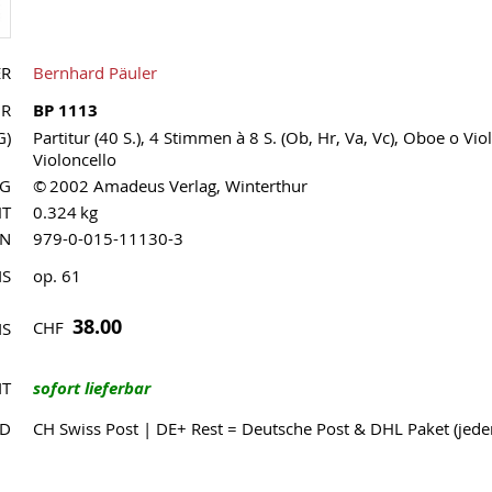
ER
Bernhard Päuler
NR
BP 1113
G)
Partitur (40 S.), 4 Stimmen à 8 S. (Ob, Hr, Va, Vc), Oboe o Viol
Violoncello
AG
© 2002 Amadeus Verlag, Winterthur
HT
0.324 kg
MN
979-0-015-11130-3
IS
op. 61
38.00
CHF
IS
IT
sofort lieferbar
ND
CH Swiss Post | DE+ Rest = Deutsche Post & DHL Paket (jed