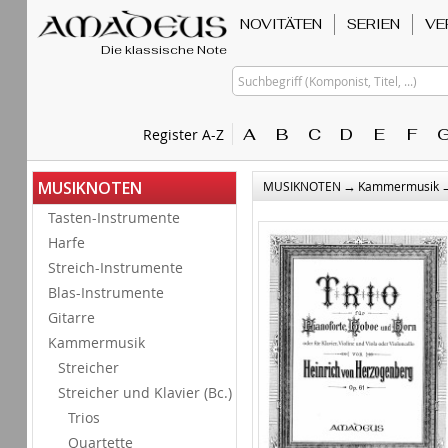
NOVITÄTEN
SERIEN
VE
Die klassische Note
Suchbegriff (Komponist, Titel, ...)
A
B
C
D
E
F
Register A-Z
→
MUSIKNOTEN
MUSIKNOTEN
Kammermusik
Tasten-Instrumente
Harfe
Streich-Instrumente
Blas-Instrumente
Gitarre
Kammermusik
Streicher
Streicher und Klavier (Bc.)
Trios
Quartette