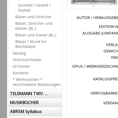
Quintett / Sextett /
Septett
Bläser und Streicher
AUTOR / HERAUSGEB
Bläser, Streicher und
EDITION-
Klavier (Bc.)
AUSGABE (UMFAN
Bläser und Klavier (Bc.)
Bläser / Musik für
VERL
Blechbläser
GEWIC
Gesang
IS
Streichorchester
OPUS / WERKVERZEICHN
Orchester
Konzerte
KATALOGPRE
* Weihnachten *
verschiedene Besetzungen
VERFÜGBARKE
TELEMANN TWV: ...
MUSIKBÜCHER
VERSA
ABRSM Syllabus