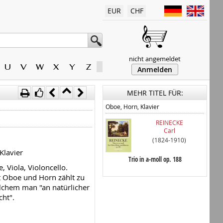
EUR
CHF
nicht angemeldet
U
V
W
X
Y
Z
Anmelden
MEHR TITEL FÜR:
Oboe, Horn, Klavier
REINECKE
Carl
(1824-1910)
Klavier
Trio in a-moll op. 188
 Viola, Violoncello.
 Oboe und Horn zählt zu
lchem man "an natürlicher
cht".