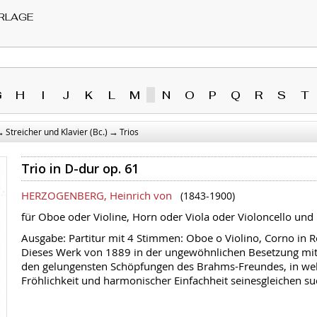
RLAGE
G
H
I
J
K
L
M
N
O
P
Q
R
S
T
→
→
Streicher und Klavier (Bc.)
Trios
Trio in D-dur op. 61
HERZOGENBERG, Heinrich von
(1843-1900)
für Oboe oder Violine, Horn oder Viola oder Violoncello und 
Ausgabe: Partitur mit 4 Stimmen: Oboe o Violino, Corno in Re,
Dieses Werk von 1889 in der ungewöhnlichen Besetzung mit
den gelungensten Schöpfungen des Brahms-Freundes, in we
Fröhlichkeit und harmonischer Einfachheit seinesgleichen su