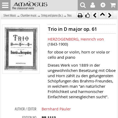
The classical note
→
→
→
Sheet Music
Chamber music
String and piano (bc.)
Trios
Trio in D major op. 61
HERZOGENBERG, Heinrich von
(1843-1900)
for oboe or violin, horn or viola or
cello and piano
Dieses Werk von 1889 in der
ungewöhnlichen Besetzung mit Oboe
und Horn zählt zu den gelungensten
Schöpfungen des Brahms-Freundes,
in welchem man "an natürlicher
Fröhlichkeit und harmonischer
Einfachheit seinesgleichen sucht".
AUTHOR / EDITOR
Bernhard Päuler
EDITION NO
BP 1113