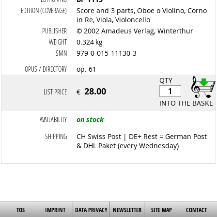
EDITION (COVERAGE)
Score and 3 parts, Oboe o Violino, Corno
in Re, Viola, Violoncello
PUBLISHER
© 2002 Amadeus Verlag, Winterthur
WEIGHT
0.324 kg
ISMN
979-0-015-11130-3
OPUS / DIRECTORY
op. 61
QTY
28.00
LIST PRICE
€
INTO THE BASKET
AVAILABILITY
on stock
SHIPPING
CH Swiss Post | DE+ Rest = German Post
& DHL Paket (every Wednesday)
TOS
IMPRINT
DATA PRIVACY
NEWSLETTER
SITE MAP
CONTACT