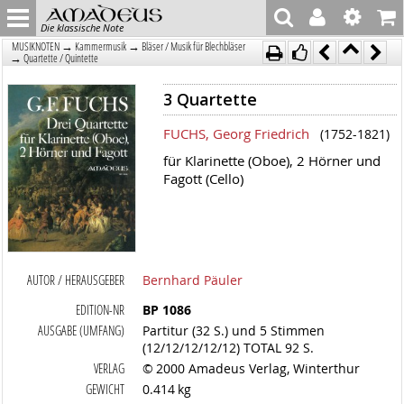
Die klassische Note
→
→
MUSIKNOTEN
Kammermusik
Bläser / Musik für Blechbläser
→
Quartette / Quintette
3 Quartette
FUCHS, Georg Friedrich
(1752-1821)
für Klarinette (Oboe), 2 Hörner und
Fagott (Cello)
AUTOR / HERAUSGEBER
Bernhard Päuler
EDITION-NR
BP 1086
AUSGABE (UMFANG)
Partitur (32 S.) und 5 Stimmen
(12/12/12/12/12) TOTAL 92 S.
VERLAG
© 2000 Amadeus Verlag, Winterthur
GEWICHT
0.414 kg