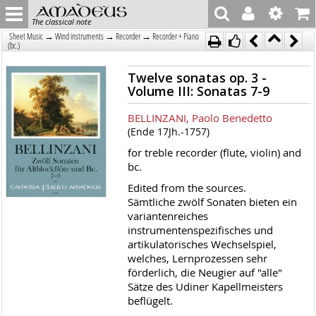
The classical note
→
→
→
Sheet Music
Wind instruments
Recorder
Recorder + Piano
(bc.)
Twelve sonatas op. 3 -
Volume III: Sonatas 7-9
BELLINZANI, Paolo Benedetto
(Ende 17Jh.-1757)
for treble recorder (flute, violin) and
bc.
Edited from the sources.
Sämtliche zwölf Sonaten bieten ein
variantenreiches
instrumentenspezifisches und
artikulatorisches Wechselspiel,
welches, Lernprozessen sehr
förderlich, die Neugier auf "alle"
Sätze des Udiner Kapellmeisters
beflügelt.