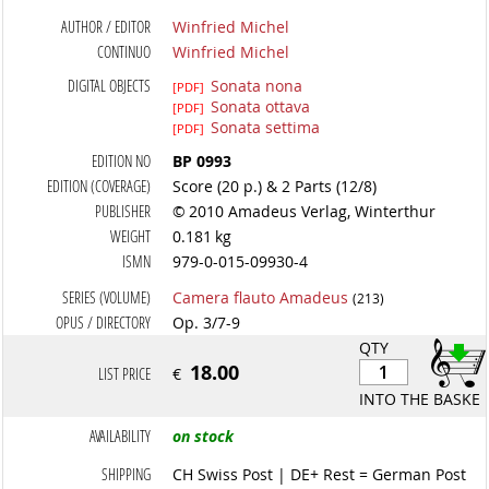
AUTHOR / EDITOR
Winfried Michel
CONTINUO
Winfried Michel
DIGITAL OBJECTS
Sonata nona
[PDF]
Sonata ottava
[PDF]
Sonata settima
[PDF]
EDITION NO
BP 0993
EDITION (COVERAGE)
Score (20 p.) & 2 Parts (12/8)
PUBLISHER
© 2010 Amadeus Verlag, Winterthur
WEIGHT
0.181 kg
ISMN
979-0-015-09930-4
SERIES (VOLUME)
Camera flauto Amadeus
(213)
OPUS / DIRECTORY
Op. 3/7-9
QTY
18.00
LIST PRICE
€
INTO THE BASKET
AVAILABILITY
on stock
SHIPPING
CH Swiss Post | DE+ Rest = German Post