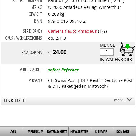
AUSGABE (UMFANG)
Partitur (24 S.) und 2 Stimmen (12/12)
VERLAG
© 2006 Amadeus Verlag, Winterthur
GEWICHT
0.208 kg
ISMN
979-0-015-09710-2
SERIE (BAND)
Camera flauto Amadeus
(178)
OPUS / WERKVERZEICHNIS
op. 2/1-3
MENGE
24.00
KATALOGPREIS
€
IN WARENKORB
VERFÜGBARKEIT
sofort lieferbar
VERSAND
CH Swiss Post | DE+ Rest = Deutsche Post
& DHL Paket (jeden Mittwoch)
LINK-LISTE
mehr...
AGB
IMPRESSUM
DATENSCHUTZ
NEWSLETTER
SITEMAP
KONTAKT