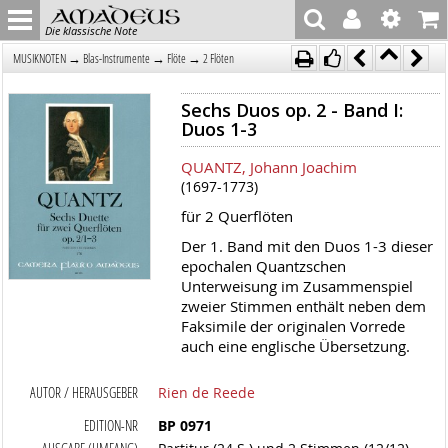
Die klassische Note
→
→
→
MUSIKNOTEN
Blas-Instrumente
Flöte
2 Flöten
Sechs Duos op. 2 - Band I:
Duos 1-3
QUANTZ, Johann Joachim
(1697-1773)
für 2 Querflöten
Der 1. Band mit den Duos 1-3 dieser
epochalen Quantzschen
Unterweisung im Zusammenspiel
zweier Stimmen enthält neben dem
Faksimile der originalen Vorrede
auch eine englische Übersetzung.
AUTOR / HERAUSGEBER
Rien de Reede
EDITION-NR
BP 0971