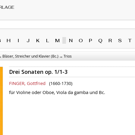
RLAGE
G
H
I
J
K
L
M
N
O
P
Q
R
S
T
→
→
Bläser, Streicher und Klavier (Bc.)
Trios
Drei Sonaten op. 1/1-3
FINGER, Gottfried
(1660-1730)
für Violine oder Oboe, Viola da gamba und Bc.