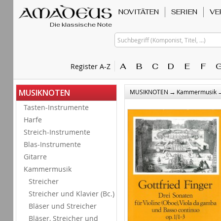
NOVITÄTEN
SERIEN
VE
Die klassische Note
Suchbegriff (Komponist, Titel, ...)
A
B
C
D
E
F
Register A-Z
→
MUSIKNOTEN
MUSIKNOTEN
Kammermusik
Tasten-Instrumente
Harfe
Streich-Instrumente
Blas-Instrumente
Gitarre
Kammermusik
Streicher
Streicher und Klavier (Bc.)
Bläser und Streicher
Bläser, Streicher und