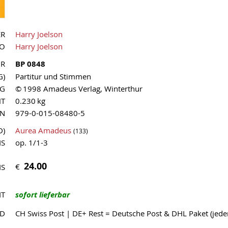
ER
Harry Joelson
UO
Harry Joelson
NR
BP 0848
G)
Partitur und Stimmen
AG
© 1998 Amadeus Verlag, Winterthur
HT
0.230 kg
MN
979-0-015-08480-5
D)
Aurea Amadeus
(133)
IS
op. 1/1-3
24.00
€
IS
IT
sofort lieferbar
ND
CH Swiss Post | DE+ Rest = Deutsche Post & DHL Paket (jed