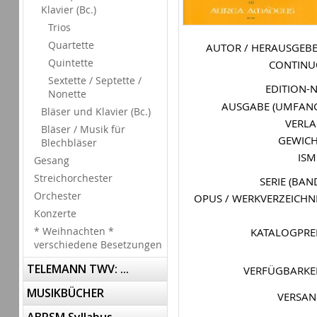
Klavier (Bc.)
Trios
Quartette
AUTOR / HERAUSGEB
Quintette
CONTIN
Sextette / Septette /
EDITION-
Nonette
AUSGABE (UMFAN
Bläser und Klavier (Bc.)
VERL
Bläser / Musik für
GEWIC
Blechbläser
IS
Gesang
Streichorchester
SERIE (BAN
Orchester
OPUS / WERKVERZEICHN
Konzerte
* Weihnachten *
KATALOGPRE
verschiedene Besetzungen
TELEMANN TWV: ...
VERFÜGBARKE
MUSIKBÜCHER
VERSA