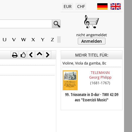
EUR
CHF
nicht angemeldet
U
V
W
X
Y
Z
Anmelden
MEHR TITEL FÜR:
Violine, Viola da gamba, Bc
TELEMANN
Georg Philipp
(1681-1767)
99. Triosonate in D-dur · TWV 42:D9
aus "Essercizii Musici"