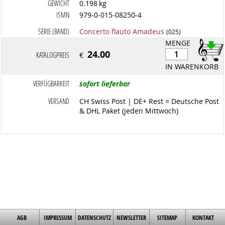
GEWICHT
0.198 kg
ISMN
979-0-015-08250-4
SERIE (BAND)
Concerto flauto Amadeus
(025)
MENGE
24.00
KATALOGPREIS
€
IN WARENKORB
VERFÜGBARKEIT
sofort lieferbar
VERSAND
CH Swiss Post | DE+ Rest = Deutsche Post
& DHL Paket (jeden Mittwoch)
AGB
IMPRESSUM
DATENSCHUTZ
NEWSLETTER
SITEMAP
KONTAKT