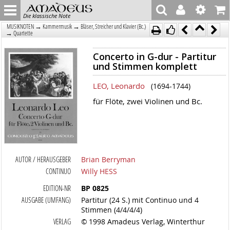
Die klassische Note
→
→
MUSIKNOTEN
Kammermusik
Bläser, Streicher und Klavier (Bc.)
→
Quartette
Concerto in G-dur - Partitur
und Stimmen komplett
LEO, Leonardo
(1694-1744)
für Flöte, zwei Violinen und Bc.
AUTOR / HERAUSGEBER
Brian Berryman
CONTINUO
Willy HESS
EDITION-NR
BP 0825
AUSGABE (UMFANG)
Partitur (24 S.) mit Continuo und 4
Stimmen (4/4/4/4)
VERLAG
© 1998 Amadeus Verlag, Winterthur