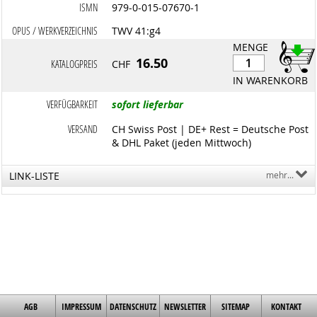
ISMN
979-0-015-07670-1
OPUS / WERKVERZEICHNIS
TWV 41:g4
MENGE
16.50
KATALOGPREIS
CHF
IN WARENKORB
VERFÜGBARKEIT
sofort lieferbar
VERSAND
CH Swiss Post | DE+ Rest = Deutsche Post
& DHL Paket (jeden Mittwoch)
LINK-LISTE
mehr...
AGB
IMPRESSUM
DATENSCHUTZ
NEWSLETTER
SITEMAP
KONTAKT