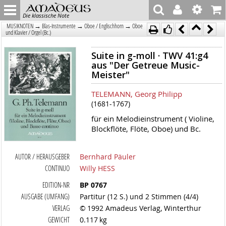
Die klassische Note
→
→
→
MUSIKNOTEN
Blas-Instrumente
Oboe / Englischhorn
Oboe
und Klavier / Orgel (Bc.)
Suite in g-moll · TWV 41:g4
aus "Der Getreue Music-
Meister"
TELEMANN, Georg Philipp
(1681-1767)
für ein Melodieinstrument ( Violine,
Blockflöte, Flöte, Oboe) und Bc.
AUTOR / HERAUSGEBER
Bernhard Päuler
CONTINUO
Willy HESS
EDITION-NR
BP 0767
AUSGABE (UMFANG)
Partitur (12 S.) und 2 Stimmen (4/4)
VERLAG
© 1992 Amadeus Verlag, Winterthur
GEWICHT
0.117 kg