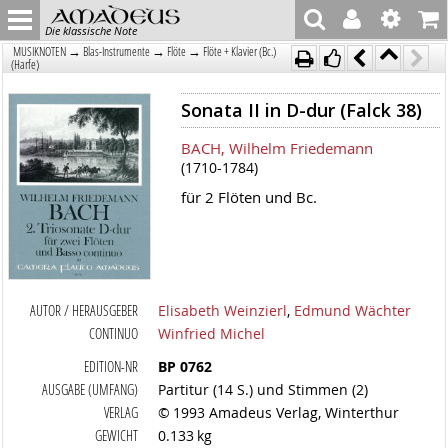
Die klassische Note
→
→
→
MUSIKNOTEN
Blas-Instrumente
Flöte
Flöte + Klavier (Bc.)
(Harfe)
Sonata II in D-dur (Falck 38)
BACH, Wilhelm Friedemann
(1710-1784)
für 2 Flöten und Bc.
AUTOR / HERAUSGEBER
Elisabeth Weinzierl
,
Edmund Wächter
CONTINUO
Winfried Michel
EDITION-NR
BP 0762
AUSGABE (UMFANG)
Partitur (14 S.) und Stimmen (2)
VERLAG
© 1993 Amadeus Verlag, Winterthur
GEWICHT
0.133 kg