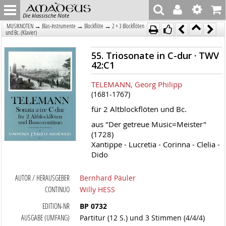
Die klassische Note
→
→
→
MUSIKNOTEN
Blas-Instrumente
Blockflöte
2 + 3 Blockflöten
und Bc. (Klavier)
55. Triosonate in C-dur · TWV
42:C1
TELEMANN, Georg Philipp
(1681-1767)
für 2 Altblockflöten und Bc.
aus "Der getreue Music=Meister"
(1728)
Xantippe - Lucretia - Corinna - Clelia -
Dido
AUTOR / HERAUSGEBER
Bernhard Päuler
CONTINUO
Willy HESS
EDITION-NR
BP 0732
AUSGABE (UMFANG)
Partitur (12 S.) und 3 Stimmen (4/4/4)