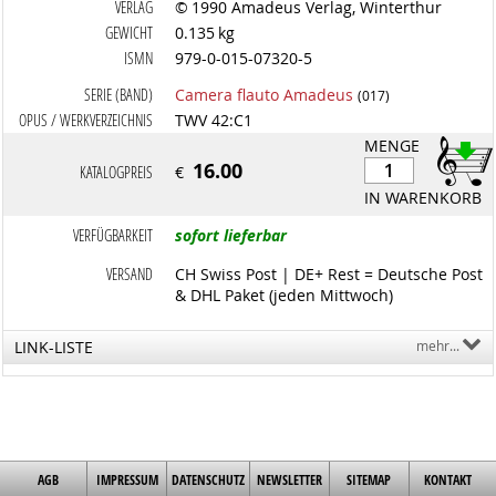
VERLAG
© 1990 Amadeus Verlag, Winterthur
GEWICHT
0.135 kg
ISMN
979-0-015-07320-5
SERIE (BAND)
Camera flauto Amadeus
(017)
OPUS / WERKVERZEICHNIS
TWV 42:C1
MENGE
16.00
KATALOGPREIS
€
IN WARENKORB
VERFÜGBARKEIT
sofort lieferbar
VERSAND
CH Swiss Post | DE+ Rest = Deutsche Post
& DHL Paket (jeden Mittwoch)
LINK-LISTE
mehr...
AGB
IMPRESSUM
DATENSCHUTZ
NEWSLETTER
SITEMAP
KONTAKT