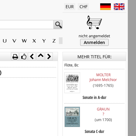
EUR
CHF
nicht angemeldet
U
V
W
X
Y
Z
Anmelden
MEHR TITEL FÜR:
Flöte, Bc
)
MOLTER
Johann Melchior
(1695-1765)
Sonate in A-dur
GRAUN
?
(um 1700)
Sonata C-dur