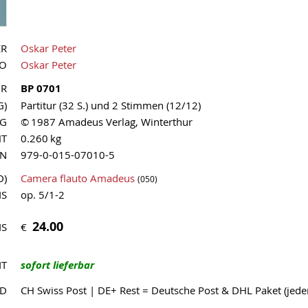
ER
Oskar Peter
UO
Oskar Peter
NR
BP 0701
G)
Partitur (32 S.) und 2 Stimmen (12/12)
AG
© 1987 Amadeus Verlag, Winterthur
HT
0.260 kg
MN
979-0-015-07010-5
D)
Camera flauto Amadeus
(050)
IS
op. 5/1-2
24.00
€
IS
IT
sofort lieferbar
ND
CH Swiss Post | DE+ Rest = Deutsche Post & DHL Paket (jed