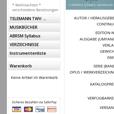
* Weihnachten *
verschiedene Besetzungen
AUTOR / HERAUSGEB
TELEMANN TWV: ...
CONTIN
MUSIKBÜCHER
EDITION-
ABRSM Syllabus
AUSGABE (UMFAN
VERZEICHNISSE
VERL
GEWIC
Instrumentenliste
IS
Warenkorb
SERIE (BAN
OPUS / WERKVERZEICHN
Keine Artikel im Warenkorb
KATALOGPRE
VERFÜGBARKE
Sicheres Bezahlen via SaferPay
VERSA