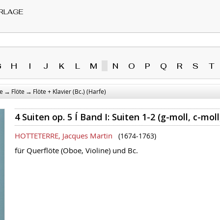
RLAGE
G
H
I
J
K
L
M
N
O
P
Q
R
S
T
→
→
e
Flöte
Flöte + Klavier (Bc.) (Harfe)
4 Suiten op. 5 Í Band I: Suiten 1-2 (g-moll, c-moll
HOTTETERRE, Jacques Martin
(1674-1763)
für Querflöte (Oboe, Violine) und Bc.