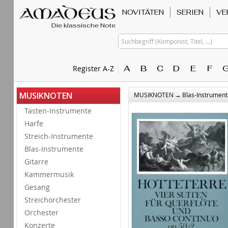
NOVITÄTEN
SERIEN
VE
Die klassische Note
Suchbegriff (Komponist, Titel, ...)
A
B
C
D
E
F
Register A-Z
→
MUSIKNOTEN
MUSIKNOTEN
Blas-Instrument
Tasten-Instrumente
Harfe
Streich-Instrumente
Blas-Instrumente
Gitarre
Kammermusik
Gesang
Streichorchester
Orchester
Konzerte