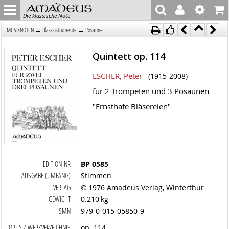
Die klassische Note
→
→
MUSIKNOTEN
Blas-Instrumente
Posaune
Quintett op. 114
ESCHER, Peter
(1915-2008)
für 2 Trompeten und 3 Posaunen
"Ernsthafe Bläsereien"
EDITION-NR
BP 0585
AUSGABE (UMFANG)
Stimmen
VERLAG
© 1976 Amadeus Verlag, Winterthur
GEWICHT
0.210 kg
ISMN
979-0-015-05850-9
OPUS / WERKVERZEICHNIS
op. 114