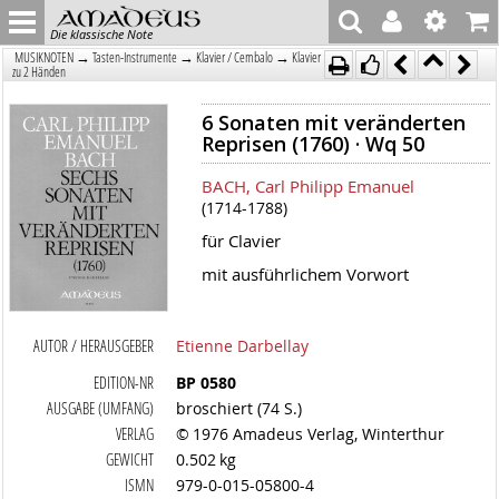
Die klassische Note
→
→
→
MUSIKNOTEN
Tasten-Instrumente
Klavier / Cembalo
Klavier
zu 2 Händen
6 Sonaten mit veränderten
Reprisen (1760) · Wq 50
BACH, Carl Philipp Emanuel
(1714-1788)
für Clavier
mit ausführlichem Vorwort
AUTOR / HERAUSGEBER
Etienne Darbellay
EDITION-NR
BP 0580
AUSGABE (UMFANG)
broschiert (74 S.)
VERLAG
© 1976 Amadeus Verlag, Winterthur
GEWICHT
0.502 kg
ISMN
979-0-015-05800-4