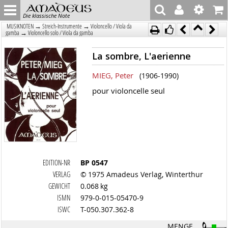
Die klassische Note
→
→
MUSIKNOTEN
Streich-Instrumente
Violoncello / Viola da
→
gamba
Violoncello solo / Viola da gamba
La sombre, L'aerienne
MIEG, Peter
(1906-1990)
pour violoncelle seul
EDITION-NR
BP 0547
VERLAG
© 1975 Amadeus Verlag, Winterthur
GEWICHT
0.068 kg
ISMN
979-0-015-05470-9
ISWC
T-050.307.362-8
MENGE