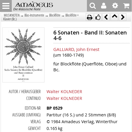
Die klassische Note
→
→
→
MUSIKNOTEN
Blas-Instrumente
Blockflöte
Blockflöte +
Klavier (Bc.)
6 Sonaten - Band II: Sonaten
4-6
GALLIARD, John Ernest
(um 1680-1749)
für Blockflöte (Querflöte, Oboe) und
Bc.
AUTOR / HERAUSGEBER
Walter KOLNEDER
CONTINUO
Walter KOLNEDER
EDITION-NR
BP 0529
AUSGABE (UMFANG)
Partitur (16 S.) und 2 Stimmen (8/8)
VERLAG
© 1984 Amadeus Verlag, Winterthur
GEWICHT
0.165 kg