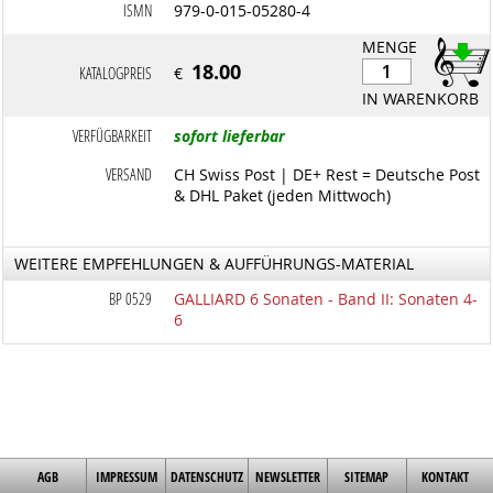
ISMN
979-0-015-05280-4
MENGE
18.00
KATALOGPREIS
€
IN WARENKORB
VERFÜGBARKEIT
sofort lieferbar
VERSAND
CH Swiss Post | DE+ Rest = Deutsche Post
& DHL Paket (jeden Mittwoch)
WEITERE EMPFEHLUNGEN & AUFFÜHRUNGS-MATERIAL
BP 0529
GALLIARD 6 Sonaten - Band II: Sonaten 4-
6
AGB
IMPRESSUM
DATENSCHUTZ
NEWSLETTER
SITEMAP
KONTAKT