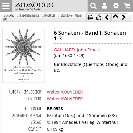
Die klassische Note
→
→
→
VERLAGE
Blas-Instrumente
Blockflöte
Blockflöte + Klavier
(Bc.)
6 Sonaten - Band I: Sonaten
1-3
GALLIARD, John Ernest
(um 1680-1749)
für Blockflöte (Querflöte, Oboe) und
Bc.
AUTOR / HERAUSGEBER
Walter KOLNEDER
CONTINUO
Walter KOLNEDER
EDITION-NR
BP 0528
AUSGABE (UMFANG)
Partitur (16 S.) und 2 Stimmen (8/8)
VERLAG
© 1984 Amadeus Verlag, Winterthur
GEWICHT
0.169 kg