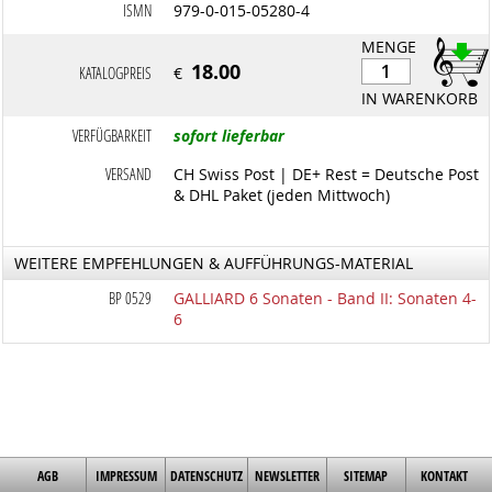
ISMN
979-0-015-05280-4
MENGE
18.00
KATALOGPREIS
€
IN WARENKORB
VERFÜGBARKEIT
sofort lieferbar
VERSAND
CH Swiss Post | DE+ Rest = Deutsche Post
& DHL Paket (jeden Mittwoch)
WEITERE EMPFEHLUNGEN & AUFFÜHRUNGS-MATERIAL
BP 0529
GALLIARD 6 Sonaten - Band II: Sonaten 4-
6
AGB
IMPRESSUM
DATENSCHUTZ
NEWSLETTER
SITEMAP
KONTAKT