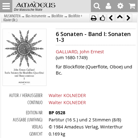
Die klassische Note
→
→
→
MUSIKNOTEN
Blas-Instrumente
Blockflöte
Blockflöte +
Klavier (Bc.)
6 Sonaten - Band I: Sonaten
1-3
GALLIARD, John Ernest
(um 1680-1749)
für Blockflöte (Querflöte, Oboe) und
Bc.
AUTOR / HERAUSGEBER
Walter KOLNEDER
CONTINUO
Walter KOLNEDER
EDITION-NR
BP 0528
AUSGABE (UMFANG)
Partitur (16 S.) und 2 Stimmen (8/8)
VERLAG
© 1984 Amadeus Verlag, Winterthur
GEWICHT
0.169 kg