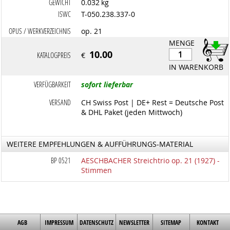
GEWICHT
0.032 kg
ISWC
T-050.238.337-0
OPUS / WERKVERZEICHNIS
op. 21
MENGE
10.00
KATALOGPREIS
€
IN WARENKORB
VERFÜGBARKEIT
sofort lieferbar
VERSAND
CH Swiss Post | DE+ Rest = Deutsche Post
& DHL Paket (jeden Mittwoch)
WEITERE EMPFEHLUNGEN & AUFFÜHRUNGS-MATERIAL
BP 0521
AESCHBACHER Streichtrio op. 21 (1927) -
Stimmen
AGB
IMPRESSUM
DATENSCHUTZ
NEWSLETTER
SITEMAP
KONTAKT