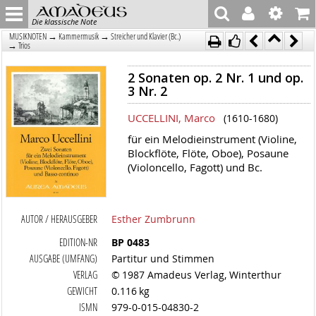
Die klassische Note
→
→
MUSIKNOTEN
Kammermusik
Streicher und Klavier (Bc.)
→
Trios
2 Sonaten op. 2 Nr. 1 und op.
3 Nr. 2
UCCELLINI, Marco
(1610-1680)
für ein Melodieinstrument (Violine,
Blockflöte, Flöte, Oboe), Posaune
(Violoncello, Fagott) und Bc.
AUTOR / HERAUSGEBER
Esther Zumbrunn
EDITION-NR
BP 0483
AUSGABE (UMFANG)
Partitur und Stimmen
VERLAG
© 1987 Amadeus Verlag, Winterthur
GEWICHT
0.116 kg
ISMN
979-0-015-04830-2