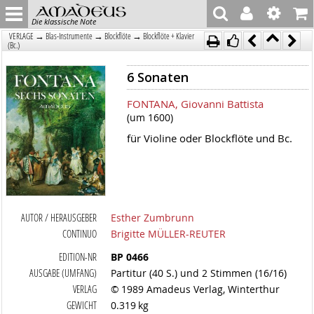
Die klassische Note
→
→
→
VERLAGE
Blas-Instrumente
Blockflöte
Blockflöte + Klavier
(Bc.)
6 Sonaten
FONTANA, Giovanni Battista
(um 1600)
für Violine oder Blockflöte und Bc.
AUTOR / HERAUSGEBER
Esther Zumbrunn
CONTINUO
Brigitte MÜLLER-REUTER
EDITION-NR
BP 0466
AUSGABE (UMFANG)
Partitur (40 S.) und 2 Stimmen (16/16)
VERLAG
© 1989 Amadeus Verlag, Winterthur
GEWICHT
0.319 kg