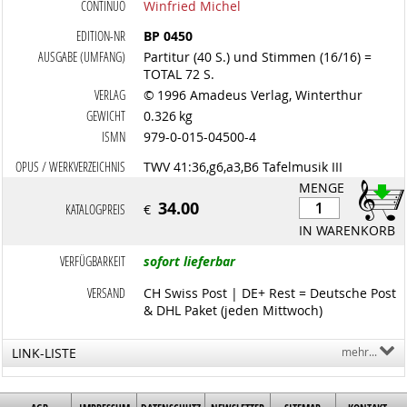
CONTINUO
Winfried Michel
EDITION-NR
BP 0450
AUSGABE (UMFANG)
Partitur (40 S.) und Stimmen (16/16) =
TOTAL 72 S.
VERLAG
© 1996 Amadeus Verlag, Winterthur
GEWICHT
0.326 kg
ISMN
979-0-015-04500-4
OPUS / WERKVERZEICHNIS
TWV 41:36,g6,a3,B6 Tafelmusik III
MENGE
34.00
KATALOGPREIS
€
IN WARENKORB
VERFÜGBARKEIT
sofort lieferbar
VERSAND
CH Swiss Post | DE+ Rest = Deutsche Post
& DHL Paket (jeden Mittwoch)
LINK-LISTE
mehr...