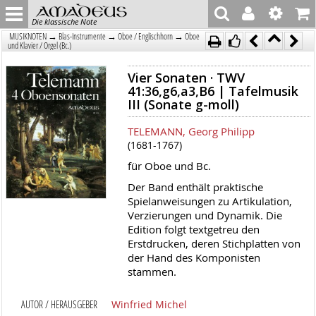
Die klassische Note
→
→
→
MUSIKNOTEN
Blas-Instrumente
Oboe / Englischhorn
Oboe
und Klavier / Orgel (Bc.)
Vier Sonaten · TWV
41:36,g6,a3,B6 | Tafelmusik
III (Sonate g-moll)
TELEMANN, Georg Philipp
(1681-1767)
für Oboe und Bc.
Der Band enthält praktische
Spielanweisungen zu Artikulation,
Verzierungen und Dynamik. Die
Edition folgt textgetreu den
Erstdrucken, deren Stichplatten von
der Hand des Komponisten
stammen.
AUTOR / HERAUSGEBER
Winfried Michel