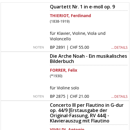
Quartett Nr. 1 in e-moll op. 9
THIERIOT, Ferdinand
(1838-1919)
für Klavier, Violine, Viola und
Violoncello
BP 2891 | CHF 55.00
… DETAILS
NOTEN
Die Arche Noah - Ein musikalisches
Bilderbuch
FORRER, Felix
(*1930)
für Violine solo
BP 2875 | CHF 21.00
… DETAILS
NOTEN
Concerto III per Flautino in G-dur
op. 44/9 [Erstausgabe der
Original-Fassung, RV 444] -
Klavierauszug mit Flautino
VIVALDI, Antonio