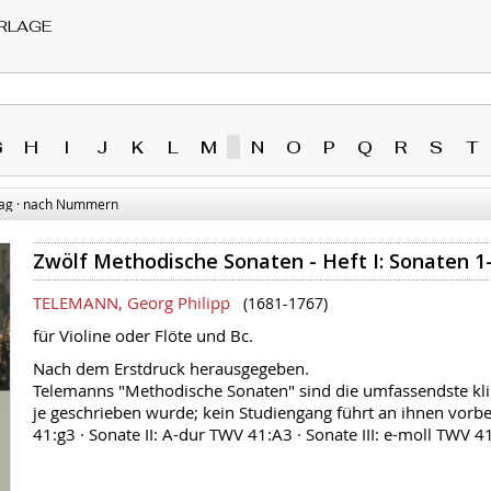
RLAGE
G
H
I
J
K
L
M
N
O
P
Q
R
S
T
ag · nach Nummern
Zwölf Methodische Sonaten - Heft I: Sonaten 1-
TELEMANN, Georg Philipp
(1681-1767)
für Violine oder Flöte und Bc.
Nach dem Erstdruck herausgegeben.
Telemanns "Methodische Sonaten" sind die umfassendste kli
je geschrieben wurde; kein Studiengang führt an ihnen vorbe
41:g3 · Sonate II: A-dur TWV 41:A3 · Sonate III: e-moll TWV 4