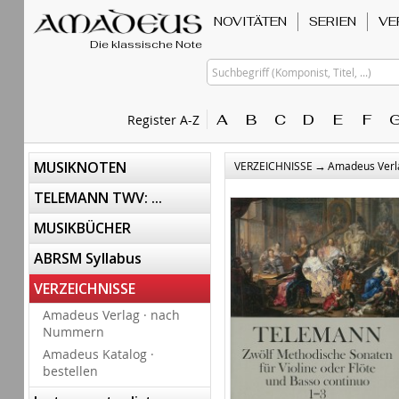
NOVITÄTEN
SERIEN
VE
Die klassische Note
Suchbegriff (Komponist, Titel, ...)
A
B
C
D
E
F
Register A-Z
→
MUSIKNOTEN
VERZEICHNISSE
Amadeus Verl
TELEMANN TWV: ...
MUSIKBÜCHER
ABRSM Syllabus
VERZEICHNISSE
Amadeus Verlag · nach
Nummern
Amadeus Katalog ·
bestellen