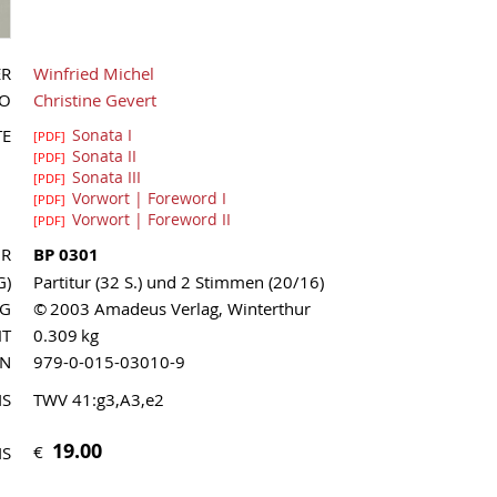
ER
Winfried Michel
UO
Christine Gevert
TE
Sonata I
[PDF]
Sonata II
[PDF]
Sonata III
[PDF]
Vorwort | Foreword I
[PDF]
Vorwort | Foreword II
[PDF]
NR
BP 0301
G)
Partitur (32 S.) und 2 Stimmen (20/16)
AG
© 2003 Amadeus Verlag, Winterthur
HT
0.309 kg
MN
979-0-015-03010-9
IS
TWV 41:g3,A3,e2
19.00
€
IS