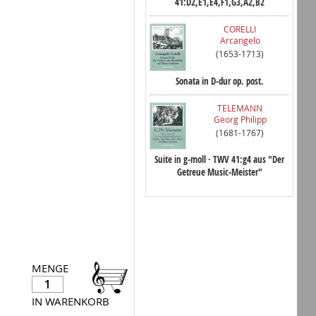
41:D2,E1,E4,F1,G3,A2,B2
CORELLI
Arcangelo
(1653-1713)
Sonata in D-dur op. post.
TELEMANN
Georg Philipp
(1681-1767)
Suite in g-moll · TWV 41:g4 aus "Der
Getreue Music-Meister"
MENGE
IN WARENKORB