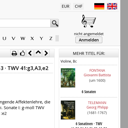
EUR
CHF
nicht angemeldet
U
V
W
X
Y
Z
Anmelden
MEHR TITEL FÜR:
Violine, Bc
3 · TWV 41:g3,A3,e2
FONTANA
Giovanni Battista
(um 1600)
6 Sonaten
ngende Affektenlehre, die
TELEMANN
i. Sonate I: g-moll TWV
Georg Philipp
(1681-1767)
1:e2
6 Sonatinen · TWV