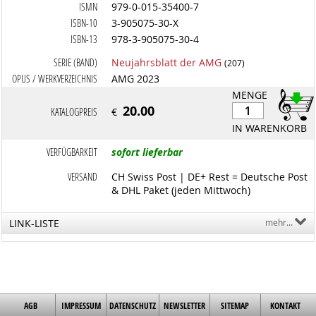
ISMN
979-0-015-35400-7
ISBN-10
3-905075-30-X
ISBN-13
978-3-905075-30-4
SERIE (BAND)
Neujahrsblatt der AMG
(207)
OPUS / WERKVERZEICHNIS
AMG 2023
MENGE
20.00
KATALOGPREIS
€
IN WARENKORB
VERFÜGBARKEIT
sofort lieferbar
VERSAND
CH Swiss Post | DE+ Rest = Deutsche Post
& DHL Paket (jeden Mittwoch)
LINK-LISTE
mehr...
AGB
IMPRESSUM
DATENSCHUTZ
NEWSLETTER
SITEMAP
KONTAKT