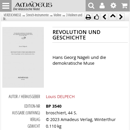
Die klassische Note
→
→
→
VERZEICHNISSE
Streich-Instrumente
Violine
3 Violinen und
Bc.
REVOLUTION UND
GESCHICHTE
Hans Georg Nägeli und die
demokratische Muse
AUTOR / HERAUSGEBER
Louis DELPECH
EDITION-NR
BP 3540
AUSGABE (UMFANG)
broschiert, 44 S.
VERLAG
© 2023 Amadeus Verlag, Winterthur
GEWICHT
0.110 kg