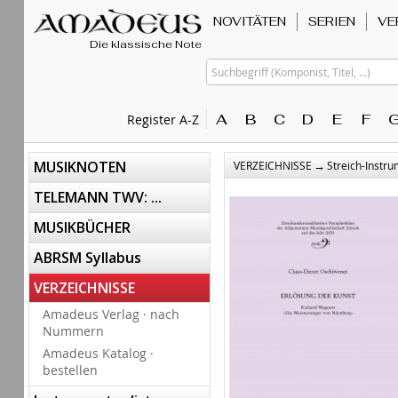
NOVITÄTEN
SERIEN
VE
Die klassische Note
Suchbegriff (Komponist, Titel, ...)
A
B
C
D
E
F
Register A-Z
→
MUSIKNOTEN
VERZEICHNISSE
Streich-Instr
TELEMANN TWV: ...
MUSIKBÜCHER
ABRSM Syllabus
VERZEICHNISSE
Amadeus Verlag · nach
Nummern
Amadeus Katalog ·
bestellen