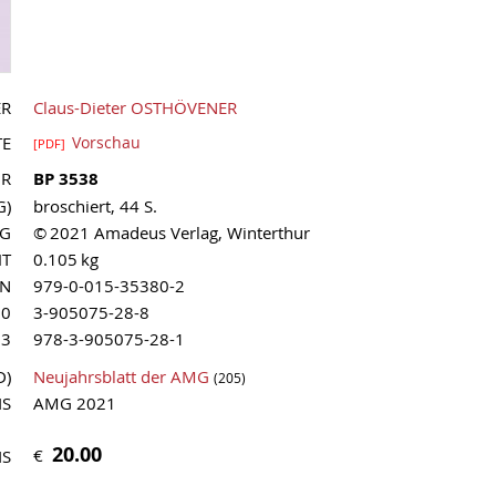
ER
Claus-Dieter OSTHÖVENER
TE
Vorschau
[PDF]
NR
BP 3538
G)
broschiert, 44 S.
AG
© 2021 Amadeus Verlag, Winterthur
HT
0.105 kg
MN
979-0-015-35380-2
10
3-905075-28-8
13
978-3-905075-28-1
D)
Neujahrsblatt der AMG
(205)
IS
AMG 2021
20.00
€
IS