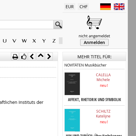
EUR
CHF
nicht angemeldet
U
V
W
X
Y
Z
Anmelden
MEHR TITEL FÜR:
NOVITÄTEN Musikbücher
CALELLA
Michele
neu !
AFFEKT, RHETORIK UND SYMBOLIK
lichen Instituts der
SCHILTZ
Katelijne
neu !
HIN UND ZURÜCK: Über Krebskanons,