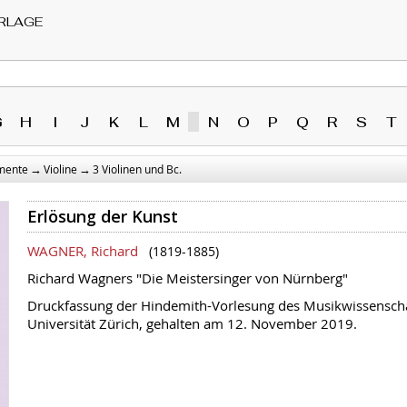
RLAGE
G
H
I
J
K
L
M
N
O
P
Q
R
S
T
→
→
umente
Violine
3 Violinen und Bc.
Erlösung der Kunst
WAGNER, Richard
(1819-1885)
Richard Wagners "Die Meistersinger von Nürnberg"
Druckfassung der Hindemith-Vorlesung des Musikwissenschaft
Universität Zürich, gehalten am 12. November 2019.