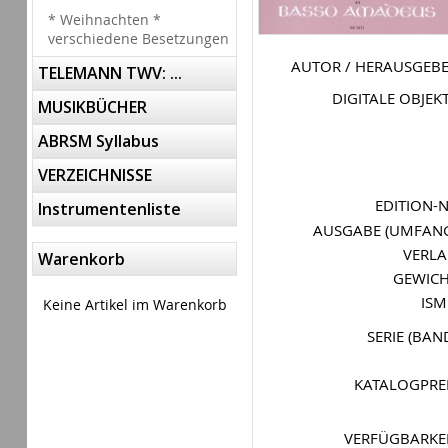
* Weihnachten *
verschiedene Besetzungen
AUTOR / HERAUSGEB
TELEMANN TWV: ...
DIGITALE OBJEK
MUSIKBÜCHER
ABRSM Syllabus
VERZEICHNISSE
EDITION-
Instrumentenliste
AUSGABE (UMFAN
VERL
Warenkorb
GEWIC
IS
Keine Artikel im Warenkorb
SERIE (BAN
KATALOGPRE
VERFÜGBARKE