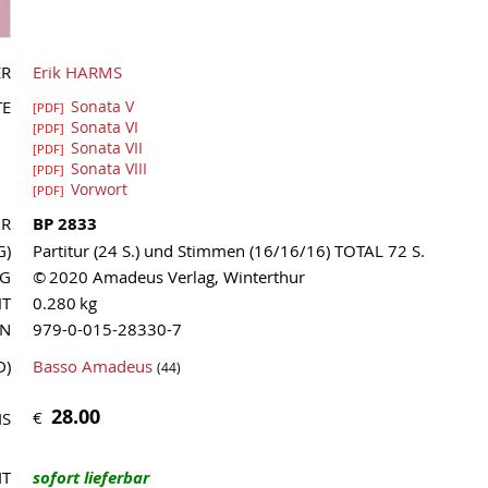
ER
Erik HARMS
TE
Sonata V
[PDF]
Sonata VI
[PDF]
Sonata VII
[PDF]
Sonata VIII
[PDF]
Vorwort
[PDF]
NR
BP 2833
G)
Partitur (24 S.) und Stimmen (16/16/16) TOTAL 72 S.
AG
© 2020 Amadeus Verlag, Winterthur
HT
0.280 kg
MN
979-0-015-28330-7
D)
Basso Amadeus
(44)
28.00
€
IS
IT
sofort lieferbar