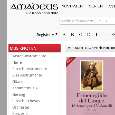
NOVITÄTEN
SERIEN
VE
Die klassische Note
Suchbegriff (Komponist, Titel, ...)
A
B
C
D
E
F
Register A-Z
→
MUSIKNOTEN
MUSIKNOTEN
Streich-Instrum
Tasten-Instrumente
Harfe
Streich-Instrumente
Blas-Instrumente
Gitarre
Kammermusik
Gesang
Streichorchester
Orchester
Konzerte