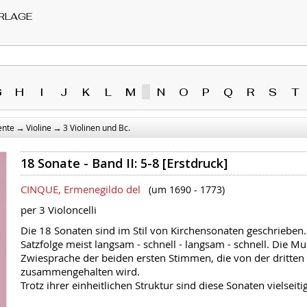
RLAGE
G
H
I
J
K
L
M
N
O
P
Q
R
S
T
→
→
ente
Violine
3 Violinen und Bc.
18 Sonate - Band II: 5-8 [Erstdruck]
CINQUE, Ermenegildo del
(um 1690 - 1773)
per 3 Violoncelli
Die 18 Sonaten sind im Stil von Kirchensonaten geschrieben. 
Satzfolge meist langsam - schnell - langsam - schnell. Die Mu
Zwiesprache der beiden ersten Stimmen, die von der dritte
zusammengehalten wird.
Trotz ihrer einheitlichen Struktur sind diese Sonaten vielseitig