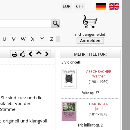
EUR
CHF
nicht angemeldet
U
V
W
X
Y
Z
Anmelden
MEHR TITEL FÜR:
3 Violoncelli
AESCHBACHER
Walther
(1901-1969)
Suite op. 27
Sie sind kurz und die
sik lebt von der
HARTINGER
Josef
n Stimme
(1811-1878)
, originell und klangvoll.
Trio brillant op. 2