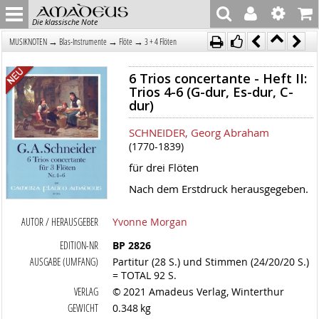
Die klassische Note
→
→
→
MUSIKNOTEN
Blas-Instrumente
Flöte
3 + 4 Flöten
6 Trios concertante - Heft II:
Trios 4-6 (G-dur, Es-dur, C-
dur)
SCHNEIDER, Georg Abraham
(1770-1839)
für drei Flöten
Nach dem Erstdruck herausgegeben.
AUTOR / HERAUSGEBER
Yvonne Morgan
EDITION-NR
BP 2826
AUSGABE (UMFANG)
Partitur (28 S.) und Stimmen (24/20/20 S.)
= TOTAL 92 S.
VERLAG
© 2021 Amadeus Verlag, Winterthur
GEWICHT
0.348 kg