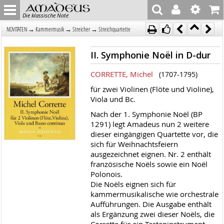
Die klassische Note
→
→
→
NOVITÄTEN
Kammermusik
Streicher
Streichquartette
II. Symphonie Noël in D-dur
CORRETTE, Michel
(1707-1795)
für zwei Violinen (Flöte und Violine),
Viola und Bc.
Nach der 1. Symphonie Noël (BP
1291) legt Amadeus nun 2 weitere
dieser eingängigen Quartette vor, die
sich für Weihnachtsfeiern
ausgezeichnet eignen. Nr. 2 enthält
französische Noëls sowie ein Noël
Polonois.
Die Noëls eignen sich für
kammermusikalische wie orchestrale
Aufführungen. Die Ausgabe enthält
als Ergänzung zwei dieser Noëls, die