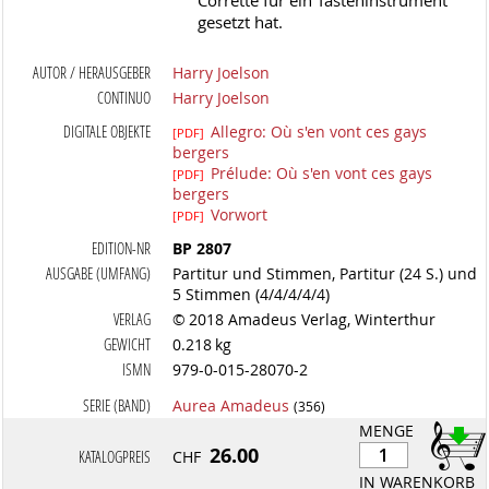
Corrette für ein Tasteninstrument
gesetzt hat.
AUTOR / HERAUSGEBER
Harry Joelson
CONTINUO
Harry Joelson
DIGITALE OBJEKTE
Allegro: Où s'en vont ces gays
[PDF]
bergers
Prélude: Où s'en vont ces gays
[PDF]
bergers
Vorwort
[PDF]
EDITION-NR
BP 2807
AUSGABE (UMFANG)
Partitur und Stimmen, Partitur (24 S.) und
5 Stimmen (4/4/4/4/4)
VERLAG
© 2018 Amadeus Verlag, Winterthur
GEWICHT
0.218 kg
ISMN
979-0-015-28070-2
SERIE (BAND)
Aurea Amadeus
(356)
MENGE
26.00
KATALOGPREIS
CHF
IN WARENKORB