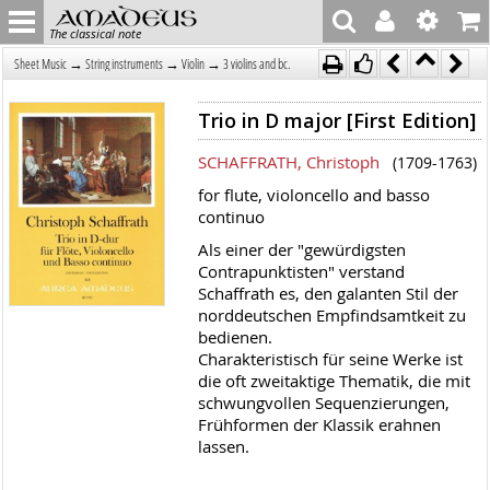
The classical note
→
→
→
Sheet Music
String instruments
Violin
3 violins and bc.
Trio in D major [First Edition]
SCHAFFRATH, Christoph
(1709-1763)
for flute, violoncello and basso
continuo
Als einer der "gewürdigsten
Contrapunktisten" verstand
Schaffrath es, den galanten Stil der
norddeutschen Empfindsamtkeit zu
bedienen.
Charakteristisch für seine Werke ist
die oft zweitaktige Thematik, die mit
schwungvollen Sequenzierungen,
Frühformen der Klassik erahnen
lassen.