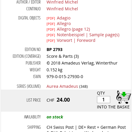
AUTHOR / EDITOR
Winfried Michel
CONTINUO
Winfried Michel
DIGITAL OBJECTS
Adagio
[PDF]
Allegro
[PDF]
Allegro (page 12)
[PDF]
Notenbeispiel | Sample page(s)
[PDF]
Vorwort | Foreword
[PDF]
EDITION NO
BP 2793
EDITION (COVERAGE)
Score & Parts (3)
PUBLISHER
© 2018 Amadeus Verlag, Winterthur
WEIGHT
0.152 kg
ISMN
979-0-015-27930-0
SERIES (VOLUME)
Aurea Amadeus
(348)
QTY
24.00
LIST PRICE
CHF
INTO THE BASKET
AVAILABILITY
on stock
SHIPPING
CH Swiss Post | DE+ Rest = German Post