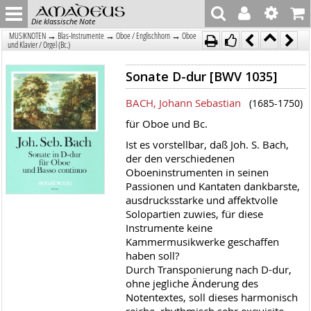
Die klassische Note
→
→
→
MUSIKNOTEN
Blas-Instrumente
Oboe / Englischhorn
Oboe
und Klavier / Orgel (Bc.)
Sonate D-dur [BWV 1035]
BACH, Johann Sebastian
(1685-1750)
für Oboe und Bc.
Ist es vorstellbar, daß Joh. S. Bach,
der den verschiedenen
Oboeninstrumenten in seinen
Passionen und Kantaten dankbarste,
ausdrucksstarke und affektvolle
Solopartien zuwies, für diese
Instrumente keine
Kammermusikwerke geschaffen
haben soll?
Durch Transponierung nach D-dur,
ohne jegliche Änderung des
Notentextes, soll dieses harmonisch