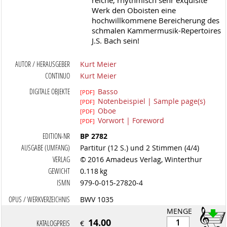
reiche, rhythmisch sehr exquisite
Werk den Oboisten eine
hochwillkommene Bereicherung des
schmalen Kammermusik-Repertoires
J.S. Bach sein!
AUTOR / HERAUSGEBER
Kurt Meier
CONTINUO
Kurt Meier
DIGITALE OBJEKTE
Basso
[PDF]
Notenbeispiel | Sample page(s)
[PDF]
Oboe
[PDF]
Vorwort | Foreword
[PDF]
EDITION-NR
BP 2782
AUSGABE (UMFANG)
Partitur (12 S.) und 2 Stimmen (4/4)
VERLAG
© 2016 Amadeus Verlag, Winterthur
GEWICHT
0.118 kg
ISMN
979-0-015-27820-4
OPUS / WERKVERZEICHNIS
BWV 1035
MENGE
14.00
KATALOGPREIS
€