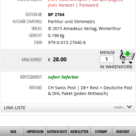
Vorwort | Foreword
[PDF]
EDITION-NR
BP 2764
AUSGABE (UMFANG)
Partitur und Stimme(n)
VERLAG
© 2015 Amadeus Verlag, Winterthur
GEWICHT
0.196 kg
ISMN
979-0-015-27640-8
MENGE
28.00
KATALOGPREIS
€
IN WARENKORB
VERFÜGBARKEIT
sofort lieferbar
VERSAND
CH Swiss Post | DE+ Rest = Deutsche Post
& DHL Paket (jeden Mittwoch)
LINK-LISTE
mehr...
AGB
IMPRESSUM
DATENSCHUTZ
NEWSLETTER
SITEMAP
KONTAKT