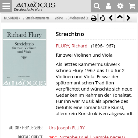
Die klassische Note
→
→
→
MUSIKNOTEN
Streich-Instrumente
Violine
3 Violinen und Bc.
Streichtrio
FLURY, Richard
(1896-1967)
für zwei Violinen und Viola
Als letztes Kammermusikwerk
schrieb Flury 1967 das Trio für 2
Violinen und Viola. Er war der
spätromantischen Tradition
verpflichtet und wünschte sich neue
Gedanken im Rahmen der Tonalität.
Für ihn war Musik als Sprache des
Gefühls eine romantische Kunst,
allem rein Konstruktiven abgewandt.
AUTOR / HERAUSGEBER
Urs Joseph FLURY
DIGITALE OBJEKTE
Notenbeispiel | Sample page(s)
[PDF]